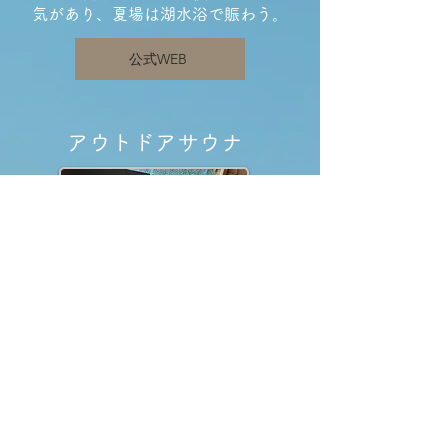
気があり、夏場は湖水浴で賑わう。
公式WEB
アウトドアサウナ
TAKARABUNE SAUNA
​水着着用・男女混浴のアウトドア
サウナ。１０人用バレルサウナと
源泉掛け流し水風呂「冷泉」でと
とのう新しいサウナ。