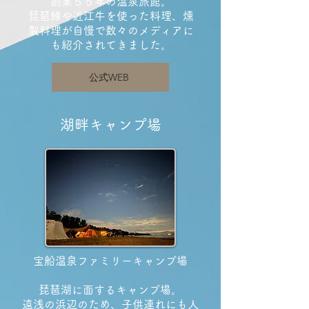
創業５５年の温泉旅館。
​琵琶鱒や近江牛を使った料理、燻
製料理が自慢で数々のメディアに
も紹介されてきました。
公式WEB
湖畔キャンプ場
宝船温泉ファミリーキャンプ場
琵琶湖に面するキャンプ場。
​遠浅の浜辺のため、子供連れにも人